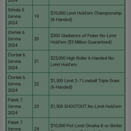
2024
Středa 5.
$10,000 Limit Hold'em Championship
června
19
(8-Handed)
2024
čtvrtek 6.
$300 Gladiators of Poker No-Limit
června
20
Hold'em ($3 Million Guaranteed)
2024
Čtvrtek 6.
$25,000 High Roller 6-Handed No-
června
21
Limit Hold'em
2024
Čtvrtek 6.
$1,500 Limit 2-7 Lowball Triple Draw
června
22
(6-Handed)
2024
Pátek 7.
června
23
$1,500 SHOOTOUT No-Limit Hold'em
2024
Pátek 7.
$10,000 Pot-Limit Omaha 8-or-Better
června
24