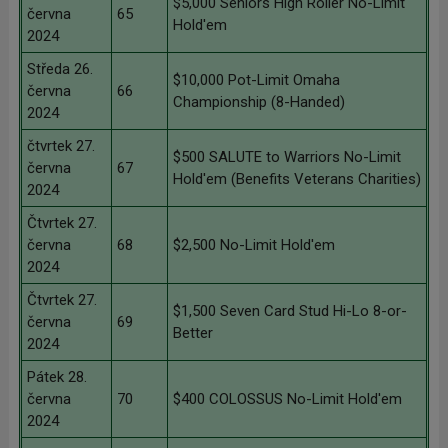
$5,000 Seniors High Roller No-Limit
června
65
Hold'em
2024
Středa 26.
$10,000 Pot-Limit Omaha
června
66
Championship (8-Handed)
2024
čtvrtek 27.
$500 SALUTE to Warriors No-Limit
června
67
Hold'em (Benefits Veterans Charities)
2024
Čtvrtek 27.
června
68
$2,500 No-Limit Hold'em
2024
Čtvrtek 27.
$1,500 Seven Card Stud Hi-Lo 8-or-
června
69
Better
2024
Pátek 28.
června
70
$400 COLOSSUS No-Limit Hold'em
2024