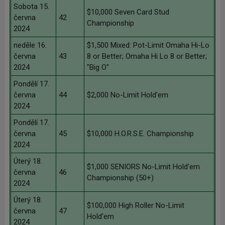
Sobota 15.
$10,000 Seven Card Stud
června
42
Championship
2024
neděle 16.
$1,500 Mixed: Pot-Limit Omaha Hi-Lo
června
43
8 or Better; Omaha Hi Lo 8 or Better;
2024
"Big O"
Pondělí 17.
června
44
$2,000 No-Limit Hold'em
2024
Pondělí 17.
června
45
$10,000 H.O.R.S.E. Championship
2024
Úterý 18.
$1,000 SENIORS No-Limit Hold'em
června
46
Championship (50+)
2024
Úterý 18.
$100,000 High Roller No-Limit
června
47
Hold'em
2024