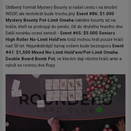
Oblíbený formát Mystery Bounty si našel cestu i na letošní
WSOP, ale tentokrát bude trochu jiný.
Event #86: $1.000
Mystery Bounty Pot-Limit Omaha
nabídne bounty až na
hráče, kteří se probojují do peněz, čili do druhého hracího dne.
Další novinku ocení senioři -
Event #65: $5.000 Seniors
High Roller No-Limit Hold'em
totiž mohou hrát pouze hráči
nad 50 let. Nejunikátnější turnaj ovšem bude bezesporu
Event
#41: $1,500 Mixed No-Limit Hold'em/Pot-Limit Omaha
Double Board Bomb Pot
, ve kterém dají všichni hráči ante a
vyloží se rovnou dva flopy.