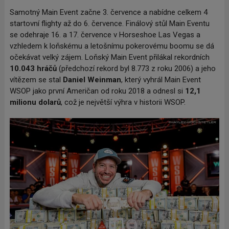
Samotný Main Event začne 3. července a nabídne celkem 4
startovní flighty až do 6. července. Finálový stůl Main Eventu
se odehraje 16. a 17. července v Horseshoe Las Vegas a
vzhledem k loňskému a letošnímu pokerovému boomu se dá
očekávat velký zájem. Loňský Main Event přilákal rekordních
10.043 hráčů
(předchozí rekord byl 8.773 z roku 2006) a jeho
vítězem se stal
Daniel Weinman
, který vyhrál Main Event
WSOP jako první Američan od roku 2018 a odnesl si
12,1
milionu dolarů
, což je největší výhra v historii WSOP.