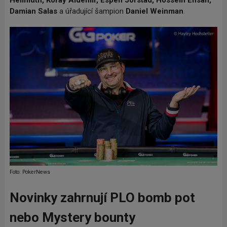
Hellmuth, Koray Aldemir, Espen Jorstad, Hossein Ensan,
Damian Salas
a úřadující šampion
Daniel Weinman
.
Foto: PokerNews
Novinky zahrnují PLO bomb pot
nebo Mystery bounty