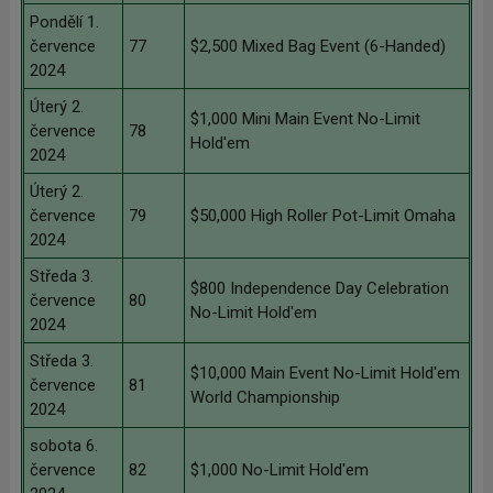
Pondělí 1.
července
77
$2,500 Mixed Bag Event (6-Handed)
2024
Úterý 2.
$1,000 Mini Main Event No-Limit
července
78
Hold'em
2024
Úterý 2.
července
79
$50,000 High Roller Pot-Limit Omaha
2024
Středa 3.
$800 Independence Day Celebration
července
80
No-Limit Hold'em
2024
Středa 3.
$10,000 Main Event No-Limit Hold'em
července
81
World Championship
2024
sobota 6.
července
82
$1,000 No-Limit Hold'em