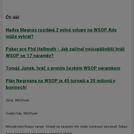
Čti dál:
Nadya Magnus rozdává 2 volné vstupy na WSOP. Kdo
může vyhrát?
Poker pro Phil Hellmuth - Jak začínal nejúspěšnější hráč
WSOP se 17 náramky?
Tomáš Junek, hráč s prvním českým WSOP náramkem
Plán Negreana na WSOP je 45 turnajů a 20 milionů v
buyinech!
Zdroj: WSOP.com
Úvodní foto: WSOP.com
Ministerstvo financí varuje: Účastí na hazardní hře může vzniknout závislost! Zákaz
hraní hazardních her osobám mladších 18 let!