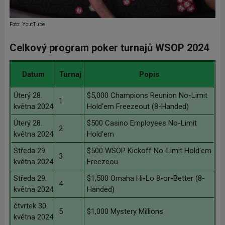
Foto: YoutTube
Celkový program poker turnajů WSOP 2024
Datum
Turnaj
Popis
Úterý 28.
$5,000 Champions Reunion No-Limit
1
května 2024
Hold'em Freezeout (8-Handed)
Úterý 28.
$500 Casino Employees No-Limit
2
května 2024
Hold'em
Středa 29.
$500 WSOP Kickoff No-Limit Hold'em
3
května 2024
Freezeou
Středa 29.
$1,500 Omaha Hi-Lo 8-or-Better (8-
4
května 2024
Handed)
čtvrtek 30.
5
$1,000 Mystery Millions
května 2024