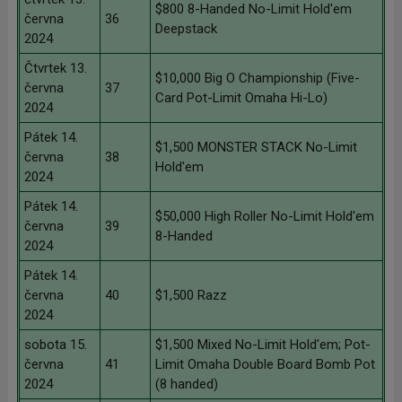
$800 8-Handed No-Limit Hold'em
června
36
Deepstack
2024
Čtvrtek 13.
$10,000 Big O Championship (Five-
června
37
Card Pot-Limit Omaha Hi-Lo)
2024
Pátek 14.
$1,500 MONSTER STACK No-Limit
června
38
Hold'em
2024
Pátek 14.
$50,000 High Roller No-Limit Hold'em
června
39
8-Handed
2024
Pátek 14.
června
40
$1,500 Razz
2024
sobota 15.
$1,500 Mixed No-Limit Hold'em; Pot-
června
41
Limit Omaha Double Board Bomb Pot
2024
(8 handed)