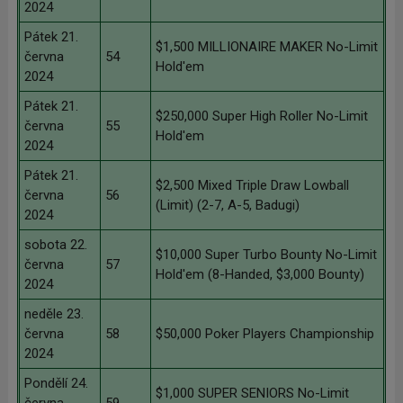
2024
Pátek 21.
$1,500 MILLIONAIRE MAKER No-Limit
června
54
Hold'em
2024
Pátek 21.
$250,000 Super High Roller No-Limit
června
55
Hold'em
2024
Pátek 21.
$2,500 Mixed Triple Draw Lowball
června
56
(Limit) (2-7, A-5, Badugi)
2024
sobota 22.
$10,000 Super Turbo Bounty No-Limit
června
57
Hold'em (8-Handed, $3,000 Bounty)
2024
neděle 23.
června
58
$50,000 Poker Players Championship
2024
Pondělí 24.
$1,000 SUPER SENIORS No-Limit