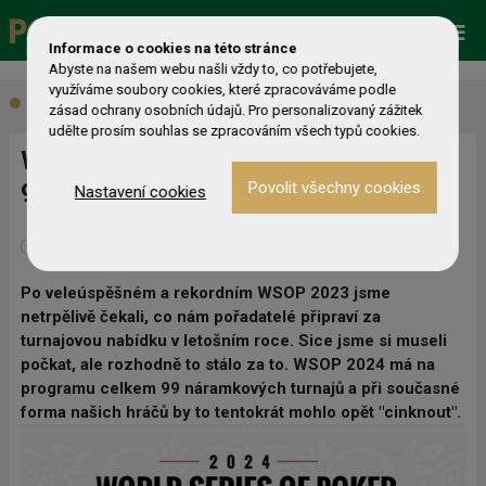
Promo
ESHOP
Live Events
Informace o cookies na této stránce
Abyste na našem webu našli vždy to, co potřebujete,
využíváme soubory cookies, které zpracováváme podle
Aktuálně
zásad ochrany osobních údajů. Pro personalizovaný zážitek
udělte prosím souhlas se zpracováním všech typů cookies.
WSOP 2024 začalo, zahrnuje celkem
99 náramkových eventů a 12 novinek
Nastavení cookies
30. 05. 2024
0
Lucky B
Po veleúspěšném a rekordním WSOP 2023 jsme
netrpělivě čekali, co nám pořadatelé připraví za
turnajovou nabídku v letošním roce. Sice jsme si museli
počkat, ale rozhodně to stálo za to. WSOP 2024 má na
programu celkem 99 náramkových turnajů a při současné
forma našich hráčů by to tentokrát mohlo opět "cinknout".