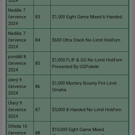
2024
Neděle 7.
července
83
$1,500 Eight Game Mixed 6-Handed
2024
Neděle 7.
července
84
$600 Ultra Stack No-Limit Hold'em
2024
pondělí 8.
$1,000 FLIP & GO No-Limit Hold'em
července
85
Presented By GGPokekr
2024
úterý 9.
$1,000 Mystery Bounty Pot-Limit
července
86
Omaha
2024
Úterý 9.
července
87
$5,000 8-Handed No-Limit Hold'em
2024
Středa 10.
$10,000 Eight Game Mixed
července
88