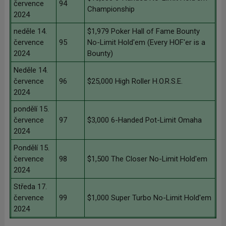
července
94
Championship
2024
neděle 14.
$1,979 Poker Hall of Fame Bounty
července
95
No-Limit Hold'em (Every HOF'er is a
2024
Bounty)
Neděle 14.
července
96
$25,000 High Roller H.O.R.S.E.
2024
pondělí 15.
července
97
$3,000 6-Handed Pot-Limit Omaha
2024
Pondělí 15.
července
98
$1,500 The Closer No-Limit Hold'em
2024
Středa 17.
července
99
$1,000 Super Turbo No-Limit Hold'em
2024