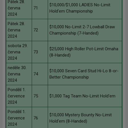
Pátek 28.
$10,000/$1,000 LADIES No-Limit
června
71
Hold'em Championship
2024
Pátek 28.
$10,000 No-Limit 2-7 Lowball Draw
června
72
Championship (7-Handed)
2024
sobota 29.
$25,000 High Roller Pot-Limit Omaha
června
73
(8-Handed)
2024
neděle 30.
$10,000 Seven Card Stud Hi-Lo 8-or-
června
74
Better Championship
2024
Pondělí 1.
července
75
$1,000 Tag Team No-Limit Hold'em
2024
Pondělí 1.
$10,000 Mystery Bounty No-Limit
července
76
Hold'em (8-Handed)
2024