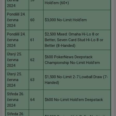
června
59
Hold'em (60+)
2024
Pondělí 24.
června
60
$3,000 No-Limit Hold'em
2024
Pondělí 24.
$2,500 Mixed: Omaha Hi-Lo 8 or
června
61
Better; Seven Card Stud Hi-Lo 8 or
2024
Better (8-Handed)
Úterý 25.
$600 PokerNews Deepstack
června
62
Championship No-Limit Hold'em
2024
Úterý 25.
$1,500 No-Limit 2-7 Lowball Draw (7-
června
63
Handed)
2024
Středa 26.
června
64
$600 No-Limit Hold'em Deepstack
2024
Středa 26.