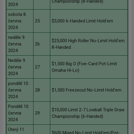
Championship (8-Handed)
2024
sobota 8.
června
25
$3,000 6-Handed Limit Hold'em
2024
neděle 9.
$25,000 High Roller No-Limit Hold'em
června
26
8-Handed
2024
Neděle 9.
$1,500 Big O (Five-Card Pot-Limit
června
27
Omaha Hi-Lo)
2024
pondělí 10.
června
28
$1,500 Freezeout No-Limit Hold'em
2024
Pondělí 10.
$10,000 Limit 2-7 Lowball Triple Draw
června
29
Championship (6-Handed)
2024
Úterý 11.
$600 Mixed No-Limit Hold'em/Pot-