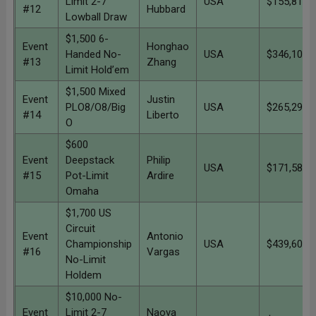
Limit 2-7
USA
$155,819
#12
Hubbard
Lowball Draw
$1,500 6-
Event
Honghao
Handed No-
USA
$346,108
#13
Zhang
Limit Hold’em
$1,500 Mixed
Event
Justin
PLO8/O8/Big
USA
$265,297
#14
Liberto
O
$600
Event
Deepstack
Philip
USA
$171,589
#15
Pot-Limit
Ardire
Omaha
$1,700 US
Circuit
Event
Antonio
Championship
USA
$439,605
#16
Vargas
No-Limit
Holdem
$10,000 No-
Event
Limit 2-7
Naoya