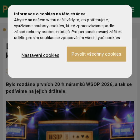
Promo
ESHOP
Live Events
Informace o cookies na této stránce
Abyste na našem webu našli vždy to, co potřebujete,
využíváme soubory cookies, které zpracováváme podle
Aktuálně
zásad ochrany osobních údajů. Pro personalizovaný zážitek
udělte prosím souhlas se zpracováním všech typů cookies.
Druhá desítka náramků WSOP 2026,
kdo je získal?
Nastavení cookies
11. 06. 2026
0
Michal Ouředník
Bylo rozdáno prvních 20 % náramků WSOP 2026, a tak se
podíváme na jejich držitele.