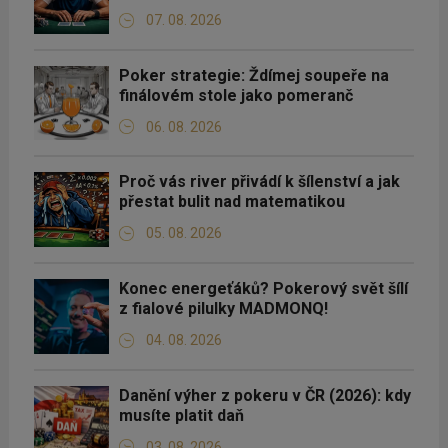
07. 08. 2026
Poker strategie: Ždímej soupeře na
finálovém stole jako pomeranč
06. 08. 2026
Proč vás river přivádí k šílenství a jak
přestat bulit nad matematikou
05. 08. 2026
Konec energeťáků? Pokerový svět šílí
z fialové pilulky MADMONQ!
04. 08. 2026
Danění výher z pokeru v ČR (2026): kdy
musíte platit daň
03. 08. 2026