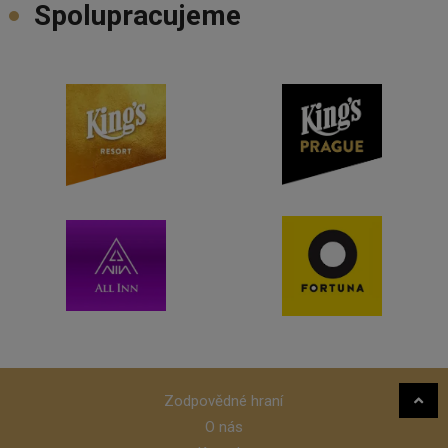
Spolupracujeme
Zodpovědné hraní
O nás