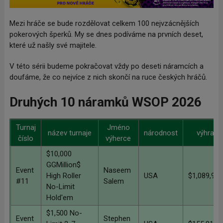
Mezi hráče se bude rozdělovat celkem 100 nejvzácnějších
pokerových šperků. My se dnes podíváme na prvních deset,
které už našly své majitele.
V této sérii budeme pokračovat vždy po deseti náramcích a
doufáme, že co nejvíce z nich skončí na ruce českých hráčů.
Druhých 10 náramků WSOP 2026
Turnaj
Jméno
název turnaje
národnost
výhra
číslo
výherce
$10,000
GGMillion$
Event
Naseem
High Roller
USA
$1,089,964
#11
Salem
No-Limit
Hold'em
$1,500 No-
Event
Stephen