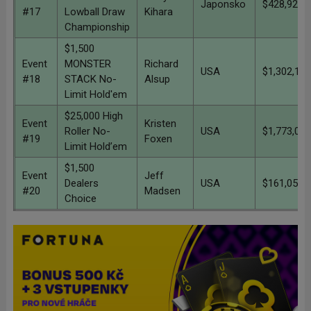
Japonsko
$428,923
#17
Lowball Draw
Kihara
Championship
$1,500
Event
MONSTER
Richard
USA
$1,302,125
#18
STACK No-
Alsup
Limit Hold'em
$25,000 High
Event
Kristen
Roller No-
USA
$1,773,083
#19
Foxen
Limit Hold’em
$1,500
Event
Jeff
Dealers
USA
$161,057
#20
Madsen
Choice