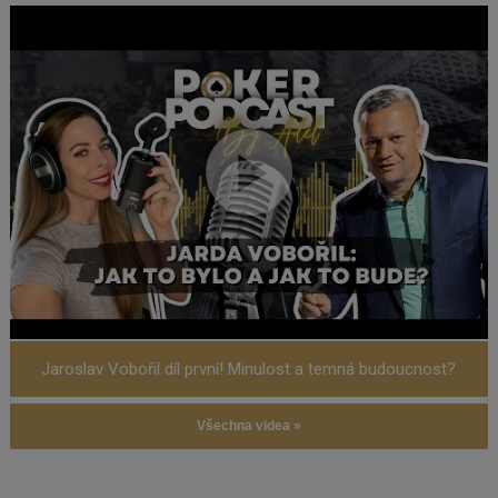
Jaroslav Vobořil díl první! Minulost a temná budoucnost?
Všechna videa »