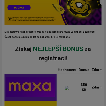
Ministerstvo financí varuje: Účastí na hazardní hře může vzniknout závislost!
Účast osob mladších 18 let na hazardní hře je zakázána!
Získej
NEJLEPŠÍ BONUS
za
registraci!
Hodnocení
Bonus
Zdarma
350
Zdarma
Kč