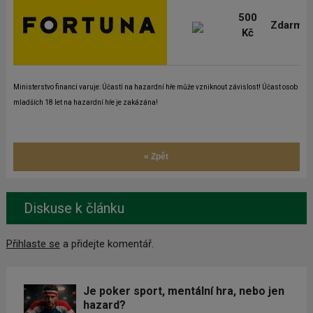
500
Zdarma
Kč
Ministerstvo financí varuje: Účastí na hazardní hře může vzniknout závislost! Účast osob
mladších 18 let na hazardní hře je zakázána!
« Zpět
Diskuse k článku
Přihlaste se
a přidejte komentář.
Je poker sport, mentální hra, nebo jen
hazard?