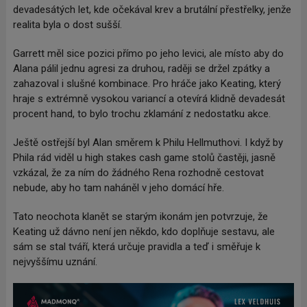
devadesátých let, kde očekával krev a brutální přestřelky, jenže
realita byla o dost sušší.
Garrett měl sice pozici přímo po jeho levici, ale místo aby do
Alana pálil jednu agresi za druhou, raději se držel zpátky a
zahazoval i slušné kombinace. Pro hráče jako Keating, který
hraje s extrémně vysokou variancí a otevírá klidně devadesát
procent hand, to bylo trochu zklamání z nedostatku akce.
Ještě ostřejší byl Alan směrem k Philu Hellmuthovi. I když by
Phila rád viděl u high stakes cash game stolů častěji, jasně
vzkázal, že za ním do žádného Rena rozhodně cestovat
nebude, aby ho tam naháněl v jeho domácí hře.
Tato neochota klanět se starým ikonám jen potvrzuje, že
Keating už dávno není jen někdo, kdo doplňuje sestavu, ale
sám se stal tváří, která určuje pravidla a teď i směřuje k
nejvyššímu uznání.