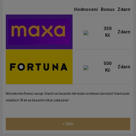
Hodnocení
Bonus
Zdarma
350
Zdarma
Kč
500
Zdarma
Kč
Ministerstvo financí varuje: Účastí na hazardní hře může vzniknout závislost! Účast osob
mladších 18 let na hazardní hře je zakázána!
« Zpět