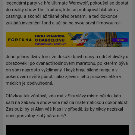
legendární party ve hře Ultimate Werewolf, pokoušel se dostat
do reality show The Traitors, kde se probojoval hluboko v
castingu a skončil až těsně před branami, a teď dokonce
zakládá investiční fond a učí se na svou první filmovou roli.
Jeho přínos tkví v tom, že dokáže bavit masy a udržet diváky u
obrazovek i po dvanáctihodinovém maratonu, po kterém bývá
on sám naprosto vyždímaný. I když hraje šílené range a v
pokerovém světě působí jako zjevení, jeho pracovní etika v
médiích je obdivuhodná.
Otázkou tak zůstává, zda má v Síni slávy místo někdo, kdo
sází na zábavu a show více než na matematickou dokonalost.
Zasloužil by si Alan váš hlas i v případě, že by nikdy nezískal
onen posvátný zlatý náramek?