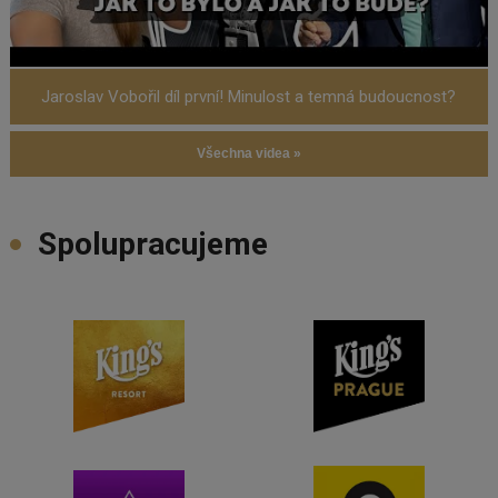
Jaroslav Vobořil díl první! Minulost a temná budoucnost?
Všechna videa »
Spolupracujeme