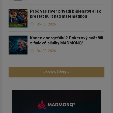
Proč vás river přivádí k šílenství a jak
přestat bulit nad matematikou
05. 08. 2026
Konec energeťáků? Pokerový svět šílí
z fialové pilulky MADMONQ!
04. 08. 2026
Všechny články »