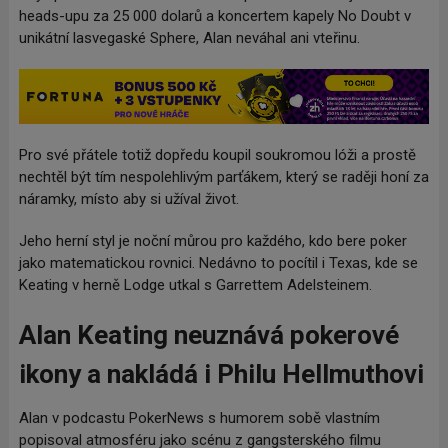
heads-upu za 25 000 dolarů a koncertem kapely No Doubt v
unikátní lasvegaské Sphere, Alan neváhal ani vteřinu.
Pro své přátele totiž dopředu koupil soukromou lóži a prostě
nechtěl být tím nespolehlivým parťákem, který se raději honí za
náramky, místo aby si užíval život.
Jeho herní styl je noční můrou pro každého, kdo bere poker
jako matematickou rovnici. Nedávno to pocítil i Texas, kde se
Keating v herně Lodge utkal s Garrettem Adelsteinem.
Alan Keating neuznává pokerové
ikony a nakládá i Philu Hellmuthovi
Alan v podcastu PokerNews s humorem sobě vlastním
popisoval atmosféru jako scénu z gangsterského filmu