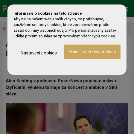
Promo
ESHOP
Live Events
Informace o cookies na této stránce
Abyste na našem webu našli vždy to, co potřebujete,
využíváme soubory cookies, které zpracováváme podle
Aktuálně
zásad ochrany osobních údajů. Pro personalizovaný zážitek
udělte prosím souhlas se zpracováním všech typů cookies.
Alan Keating: Proč raději zvolil No
Doubt před turnajem WSOP za $25K
Nastavení cookies
13. 06. 2026
0
Michal Ouředník
Alan Keating v podcastu PokerNews popisuje oslavu
čtyřicátin, výměnu turnaje za koncert a ambice v Síni
slávy.