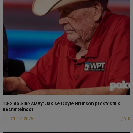
10-2 do Síně slávy: Jak se Doyle Brunson proštěstil k
nesmrtelnosti
21. 07. 2026
0