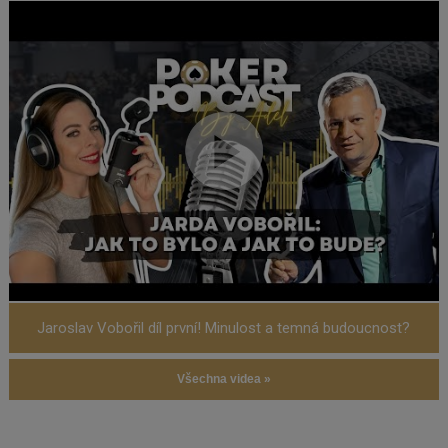
Jaroslav Vobořil díl první! Minulost a temná budoucnost?
Všechna videa »