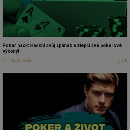
Poker hack: Hackni svůj spánek a zlepši své pokerové
výkony!
26. 07. 2026
0