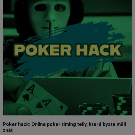
Poker hack: Online poker timing telly, které byste měli
znát