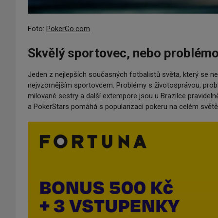
Foto:
PokerGo.com
Skvělý sportovec,
nebo problémo
Jeden z nejlepších současných fotbalistů světa, který se n
nejvzornějším sportovcem. Problémy s životosprávou, probl
milované sestry a další extempore jsou u Brazilce pravidel
a PokerStars pomáhá s popularizací pokeru na celém světě