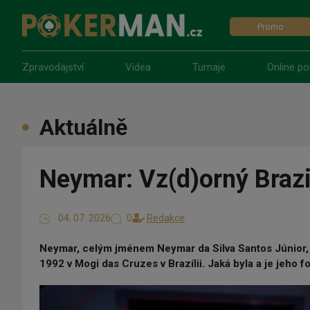
Promo
Zpravodajství
Videa
Turnaje
Online po
Aktuálně
Neymar: Vz(d)orný Brazi
04. 07. 2026
0
Redakce
Neymar, celým jménem Neymar da Silva Santos Júnior, je
1992 v Mogi das Cruzes v Brazílii. Jaká byla a je jeho f