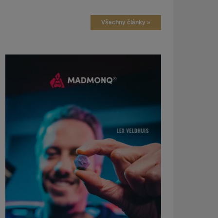
Všechny články »