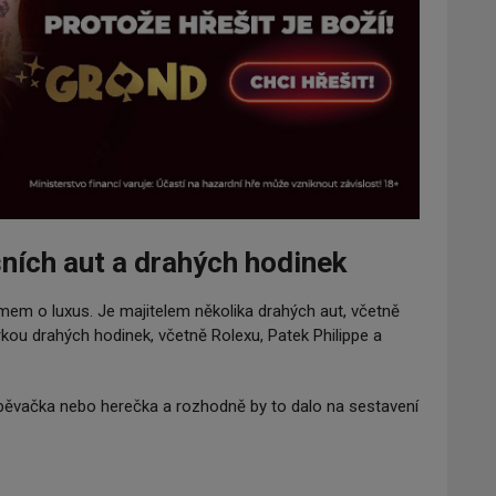
ních aut a drahých hodinek
em o luxus. Je majitelem několika drahých aut, včetně
rkou drahých hodinek, včetně Rolexu, Patek Philippe a
a, zpěvačka nebo herečka a rozhodně by to dalo na sestavení