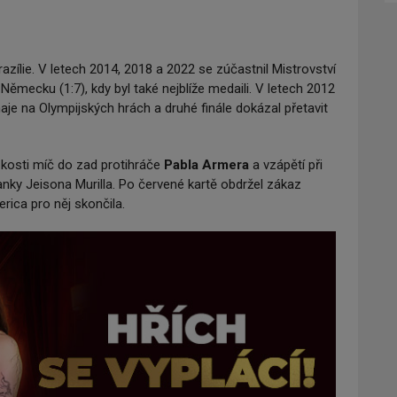
azílie. V letech 2014, 2018 a 2022 se zúčastnil Mistrovství
Německu (1:7), kdy byl také nejblíže medaili. V letech 2012
je na Olympijských hrách a druhé finále dokázal přetavit
ízkosti míč do zad protihráče
Pabla Armera
a vzápětí při
ranky Jeisona Murilla. Po červené kartě obdržel zákaz
ica pro něj skončila.