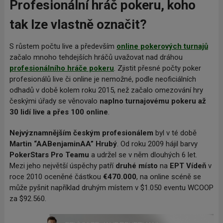
Profesionální hráč pokeru, koho
tak lze vlastně označit?
S růstem počtu live a především
online pokerových turnajů
začalo mnoho tehdejších hráčů uvažovat nad dráhou
profesionálního hráče pokeru
. Zjistit přesné počty poker
profesionálů live či online je nemožné, podle neoficiálních
odhadů v době kolem roku 2015, než začalo omezování hry
českými úřady se věnovalo
naplno turnajovému pokeru až
30 lidí live a přes 100 online
.
Nejvýznamnějším českým profesionálem
byl v té době
Martin “AABenjaminAA” Hrubý
. Od roku 2009 hájil barvy
PokerStars Pro Teamu
a udržel se v něm dlouhých 6 let.
Mezi jeho největší úspěchy patří
druhé místo
na
EPT Vídeň
v
roce 2010 oceněné částkou
€470.000
, na online scéně se
může pyšnit například druhým místem v $1.050 eventu WCOOP
za $92.560.