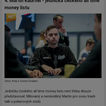
4. Martin Kabrhel - jednička českého all time
money listu
Zdroj: King´s Casino Dropbox
Jedničku českého all time money listu není třeba dlouze
představovat. Milovaný a nenáviděný Martin pro svou trash
talk u pokerových stolů.