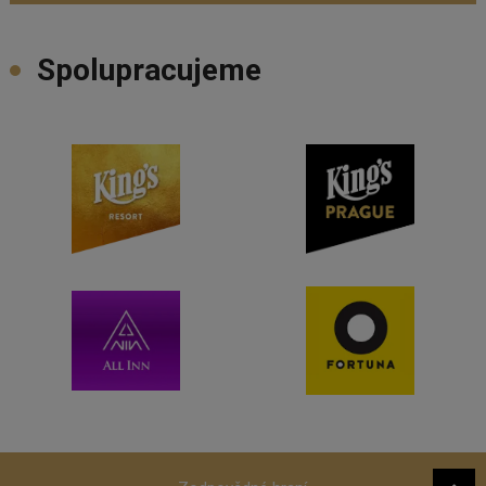
Spolupracujeme