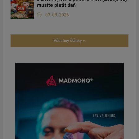
musíte platit daň
03. 08. 2026
Všechny články »