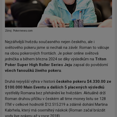
Zdroj: Pokernews.com
Nejzářivější hvězdu současného nejen českého, ale i
světového pokeru jsme si nechali na závěr. Roman to válcuje
na obou pokerových frontách. Je poker online světová
jednička a během března 2024 se díky výsledkům na
Triton
Poker Super High Roller Series Jeju
zapsal do povědomí
všech fanoušků živého pokeru
.
Druhá nejvyšší výhra v historii
českého pokeru $4.330.00 ze
$100.000 Main Eventu a dalších 5 placených výsledků
vystřelily Romana bez přehánění ke hvězdám. Aktuálně drží
Roman druhou příčku v českém all time money listu se 128
ITM v celkové hodnotě $12.515.219 a zdárně dohání Martina
Kabrhela, který má osemilteý náskok (Roman začal brázdit
vody live pokeru až v roce 2018).