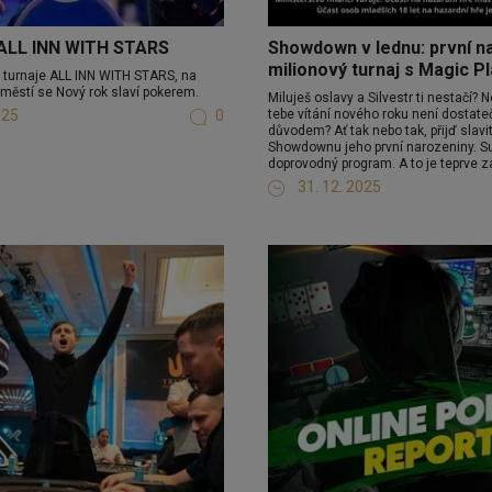
ALL INN WITH STARS
Showdown v lednu: první na
milionový turnaj s Magic P
ší turnaje ALL INN WITH STARS, na
ěstí se Nový rok slaví pokerem.
Miluješ oslavy a Silvestr ti nestačí?
025
0
tebe vítání nového roku není dostat
důvodem? Ať tak nebo tak, přijď slavi
Showdownu jeho první narozeniny. Su
doprovodný program. A to je teprve z
31. 12. 2025