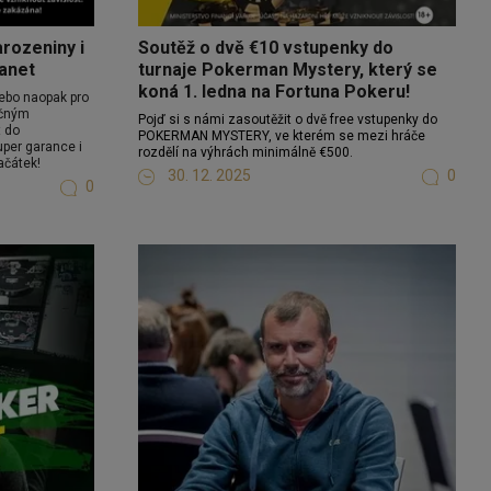
rozeniny i
Soutěž o dvě €10 vstupenky do
lanet
turnaje Pokerman Mystery, který se
koná 1. ledna na Fortuna Pokeru!
 Nebo naopak pro
ečným
Pojď si s námi zasoutěžit o dvě free vstupenky do
t do
POKERMAN MYSTERY, ve kterém se mezi hráče
per garance i
rozdělí na výhrách minimálně €500.
ačátek!
30. 12. 2025
0
0