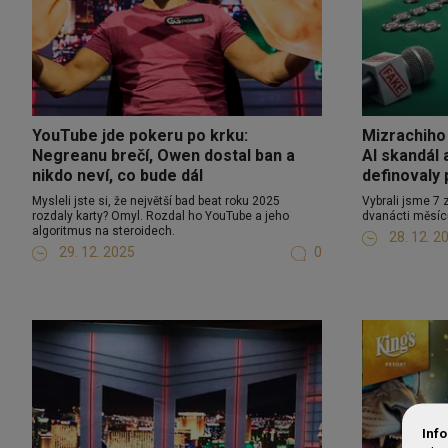
YouTube jde pokeru po krku:
Mizrachiho 
Negreanu brečí, Owen dostal ban a
AI skandál
nikdo neví, co bude dál
definovaly
Mysleli jste si, že největší bad beat roku 2025
Vybrali jsme 7 
rozdaly karty? Omyl. Rozdal ho YouTube a jeho
dvanácti měsíc
algoritmus na steroidech.
28. 12. 2
29. 12. 2025
0
Inf