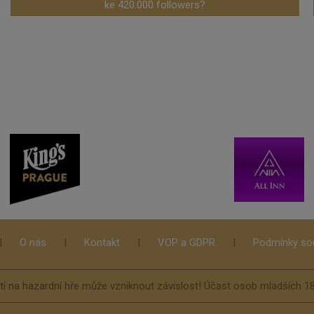
ke 420.000 followers?
|
O nás
|
Kontakt
|
VOP a GDPR
|
Podmínky sou
stí na hazardní hře může vzniknout závislost! Účast osob mladších 18