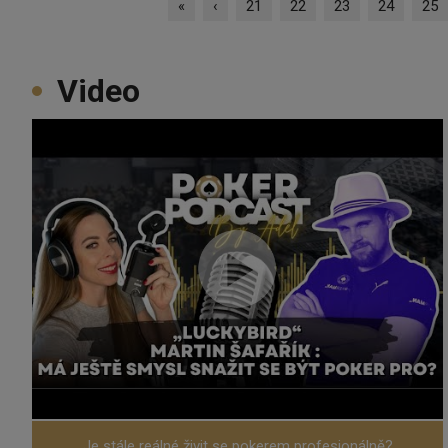
«
‹
21
22
23
24
25
Video
Je stále reálné živit se pokerem profesionálně?