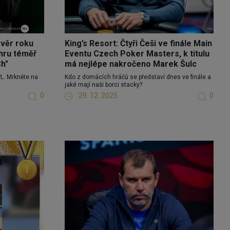
ávěr roku
King’s Resort: Čtyři Češi ve finále Main
ýhru téměř
Eventu Czech Poker Masters, k titulu
Ch"
má nejlépe nakročeno Marek Šulc
PL. Mrkněte na
Kdo z domácích hráčů se představí dnes ve finále a
jaké mají naši borci stacky?
0
29. 12. 2025
0