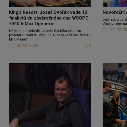
King’s Resort: Josef Dvořák vede 10
Novoroční 
finalistů do závěrečného dne WSOPC
Další rok a dal
€440 6-Max Openeru!
Václavském nám
31. 12. 2
Už jen 9 soupeřů dělí Josefa Dvořáka od zisku
prstenu v Event #1 WSOPC. A jak si vedli naši hráči v
Mini Mainu?
02. 01. 2026
0