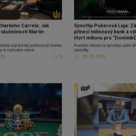
harlieho Carrela: Jak
Synottip Pokerová Liga: Z
 skutečnosti Martin
přinesl milionový bank a v
čtvrt milionu pro "Dominik
rhela vzal britský profesionál Charlie
Poslední víkned na Synottipu patřil S
ky si rozhodně nebral.
výsledky.
025
0
29. 12. 2025