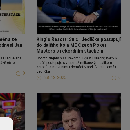
dměnu ze
King´s Resort: Šulc i Jedlička postupují
odnesl Jan
do dalšího kola ME Czech Poker
Masters s rekordním stackem
g´s Prague zná
Sobotní flighty hlásí rekordní účast i stacky, několik
 závěrečné
hráčů postupuje s více než milionovým balíkem
žetonů, a mezi nimi i domácí Marek Šulc a Tomáš
Jedlička.
0
28. 12. 2025
0