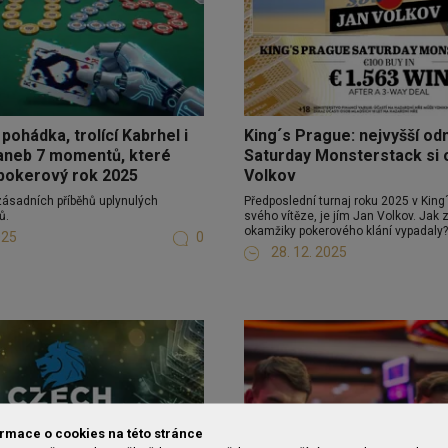
pohádka, trolící Kabrhel i
King´s Prague: nejvyšší o
 aneb 7 momentů, které
Saturday Monsterstack si 
 pokerový rok 2025
Volkov
zásadních příběhů uplynulých
Předposlední turnaj roku 2025 v Kin
ů.
svého vítěze, je jím Jan Volkov. Jak
okamžiky pokerového klání vypadaly?
025
0
28. 12. 2025
ormace o cookies na této stránce