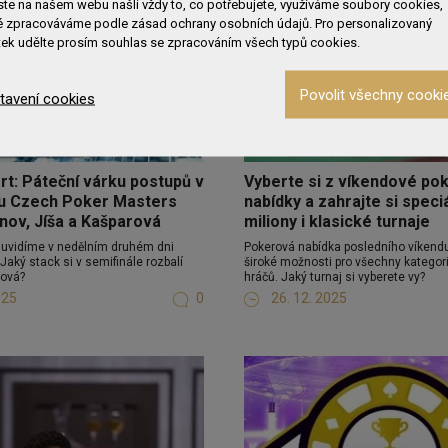
te na našem webu našli vždy to, co potřebujete, využíváme soubory cookies,
é zpracováváme podle zásad ochrany osobních údajů. Pro personalizovaný
tek udělte prosím souhlas se zpracováním všech typů cookies.
tavení cookies
rt: Páteční várku postupů v
Vyberte si z víkendové po
u Czech Poker Masters
nabídky a zahrajte si speci
šinov, Jíša a Kašparová
miliony i klasické turnaje
 uvidíme v nedělním druhém dni
Pokerová nabídka posledního víkendu 
Jaký stack si v semifinále rozbalí
široké možnosti pro všechny kategor
rová?
hráčů. Jaký turnaj si vyberete vy?
025
0
26. 12. 2025