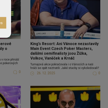
kerové
King’s Resort: Ani Vánoce nezastavily
ály o
Main Event Czech Poker Masters,
dalšími semifinalisty jsou Žižka,
Volkov, Vaněček a Krnáč
v roce přináší
ie pokerových
Turnajová akce pokračovala i o Vánocích a naši
hráči se opět neztratili. Jaké stacky si vykoledovali?
0
26. 12. 2025
0