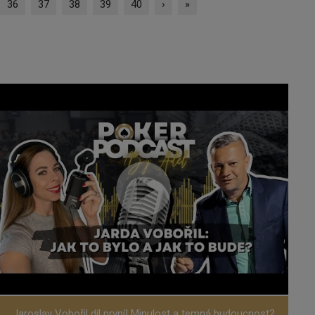
36
37
38
39
40
›
»
Jaroslav Vobořil díl první! Minulost a temná budoucnost?