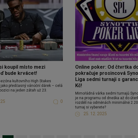
si koupil místo mezi
Online poker: Od čtvrtka d
eď bude krvácet!
pokračuje prosincová Syn
Liga sedmi turnaji s garanc
ezóna kultovního High Stakes
Kč!
 jako předčasný vánoční dárek – celá
pozici na jeden zátah už 23.
Mimořádná várka sedmi turnajů Synot
je na programu od dneška až do úter
025
0
rozdělí na odměnách minimálně 2.200
turnaj si vyberete?
25. 12. 2025