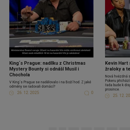
King´s Prague: nadílku z Christmas
Kevin Hart 
Mystery Bounty si odnáší Musil i
žraloky a t
Chochola
Nová hvězdná s
Pokeru přichází
V King´s Prague se nadělovalo i na Boží hod. Z jaké
řada bude k dis
odměny se radovali domácí?
prosince.
26. 12. 2025
0
25. 12. 2