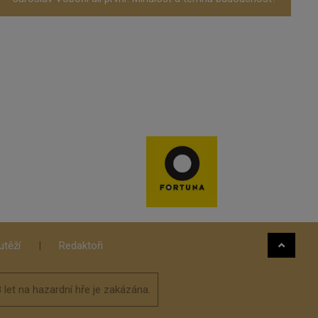
těží
|
Redaktoři
 let na hazardní hře je zakázána.