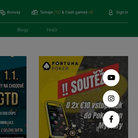
Bonusy
Turnaje
(12)
& Cash games
(4)
Sign In
Blogy
Hráči