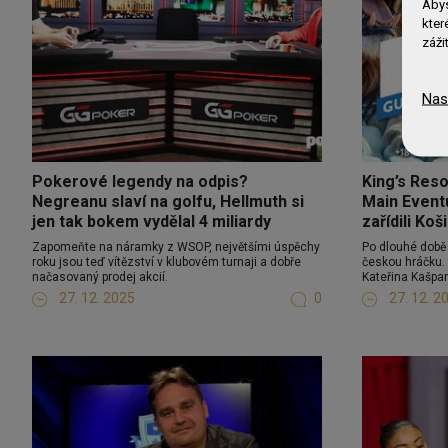
Abys
kter
záži
Nas
Pokerové legendy na odpis?
King’s Reso
Negreanu slaví na golfu, Hellmuth si
Main Event
jen tak bokem vydělal 4 miliardy
zařídili Ko
Zapomeňte na náramky z WSOP, největšími úspěchy
Po dlouhé době
roku jsou teď vítězství v klubovém turnaji a dobře
českou hráčku. 
načasovaný prodej akcií.
Kateřina Kašpa
27. 12. 2025
0
27. 12. 2