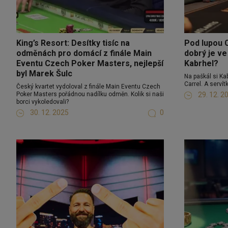
King’s Resort: Desítky tisíc na
Pod lupou C
odměnách pro domácí z finále Main
dobrý je ve
Eventu Czech Poker Masters, nejlepší
Kabrhel?
byl Marek Šulc
Na paškál si Kab
Carrel. A servít
Český kvartet vydoloval z finále Main Eventu Czech
Poker Masters pořádnou nadílku odměn. Kolik si naši
29. 12. 2
borci vykoledovali?
30. 12. 2025
0