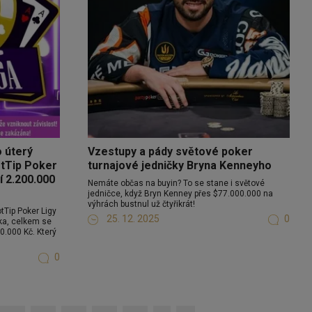
o úterý
Vzestupy a pády světové poker
otTip Poker
turnajové jedničky Bryna Kenneyho
í 2.200.000
Nemáte občas na buyin? To se stane i světové
jedničce, když Bryn Kenney přes $77.000.000 na
výhrách bustnul už čtyřikrát!
Tip Poker Ligy
25. 12. 2025
0
ka, celkem se
.000 Kč. Který
0