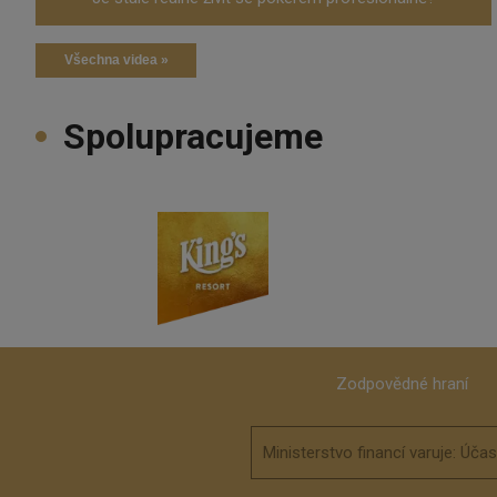
Všechna videa »
Spolupracujeme
Zodpovědné hraní
Ministerstvo financí varuje: Úča