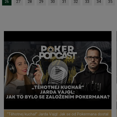
26
27
28
29
30
31
32
33
34
35
"Těhotnej kuchař" Jarda Vajgl: Jak se od Pokermana dostal