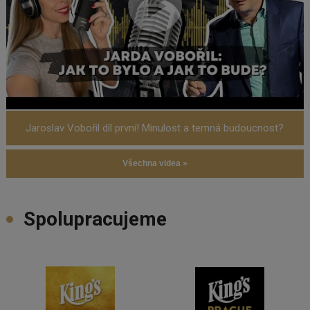
Jaroslav Vobořil díl první! Minulost a temná budoucnost?
Všechna videa »
Spolupracujeme