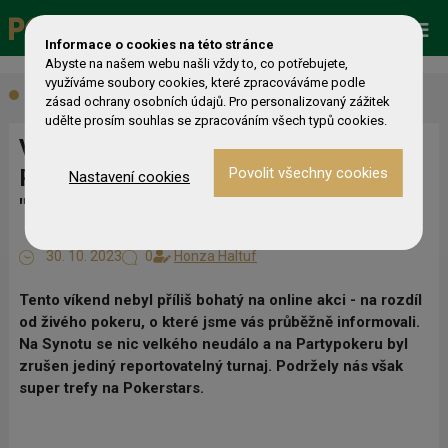
Promo
ESHOP
Live Events
Informace o cookies na této stránce
Abyste na našem webu našli vždy to, co potřebujete,
využíváme soubory cookies, které zpracováváme podle
Aktuálně
zásad ochrany osobních údajů. Pro personalizovaný zážitek
udělte prosím souhlas se zpracováním všech typů cookies.
Víkendový poker online: Na
Pokerstars.cz pobral nejvíc
Nastavení cookies
"Warrior25409"
30. 10. 2023
0
Honza Haltuf
Tento víkend nebyl příliš bohatý na online akci - na rozdíl
od živého pokeru, o které jsme vás průběžně informovali.
Na Synotu se nic velkého neudálo a na Partypokeru byl
zrušen jediný reportovatelný turnaj. Podržely nás však
super trefy na Pokerstars.