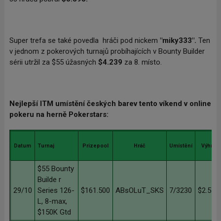
Super trefa se také povedla hráči pod nickem
"miky333".
Ten
v jednom z pokerových turnajů probíhajících v Bounty Builder
sérii utržil za $55 úžasných
$4.239
za 8. místo.
Nejlepší ITM umístění českých barev tento víkend v online
pokeru na herně Pokerstars:
Datum
Turnaj
Prizepool
Hráč
Umístění
Výhra
$55 Bounty
Builde r
29/10
Series 126-
$161.500
ABsOLuT_SKS
7/3230
$2.577
L, 8-max,
$150K Gtd