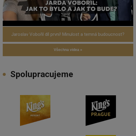
Jaroslav Vobořil díl první! Minulost a temná budoucnost?
Všechna videa »
Spolupracujeme