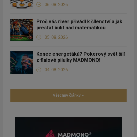
06. 08. 2026
Proč vás river přivádí k šílenství a jak
přestat bulit nad matematikou
05. 08. 2026
Konec energeťáků? Pokerový svět šílí
z fialové pilulky MADMONQ!
04. 08. 2026
Všechny články »