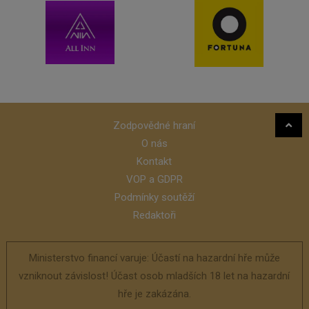
Zodpovědné hraní
O nás
Kontakt
VOP a GDPR
Podmínky soutěží
Redaktoři
Ministerstvo financí varuje: Účastí na hazardní hře může
vzniknout závislost! Účast osob mladších 18 let na hazardní
hře je zakázána.