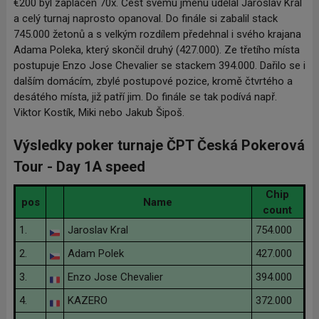
€200 byl zaplacen 70x. Čest svému jménu udělal Jaroslav Král
a celý turnaj naprosto opanoval. Do finále si zabalil stack
745.000 žetonů a s velkým rozdílem předehnal i svého krajana
Adama Poleka, který skončil druhý (427.000). Ze třetího místa
postupuje Enzo Jose Chevalier se stackem 394.000. Dařilo se i
dalším domácím, zbylé postupové pozice, kromě čtvrtého a
desátého místa, již patří jim. Do finále se tak podívá např.
Viktor Kostík, Miki nebo Jakub Šipoš.
Výsledky poker turnaje ČPT Česká Pokerová
Tour - Day 1A speed
Chip
pos
Name
count
1.
Jaroslav Kral
754.000
2.
Adam Polek
427.000
3.
Enzo Jose Chevalier
394.000
4.
KAZERO
372.000