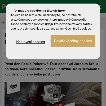
Promo
ESHOP
Live Events
Informace o cookies na této stránce
Abyste na našem webu našli vždy to, co potřebujete,
využíváme soubory cookies, které zpracováváme podle
Aktuálně
zásad ochrany osobních údajů. Pro personalizovaný zážitek
udělte prosím souhlas se zpracováním všech typů cookies.
King's Prague: první den ČPT ovládl
Král
Nastavení cookies
18. 10. 2025
0
Barbora Bláhovcová
První den České Pokerové Tour opanoval Jaroslav Král a
do finále bere početnou českou družinu. Kolik si zabalil a
kdo další po jeho boku postoupil?