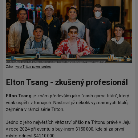
Zdroj:
web Triton poker series
Elton Tsang - zkušený profesionál
Elton Tsang
je znám především jako "cash game titán", který
však uspěl i v turnajích. Nasbíral již několik významných titulů,
zejména v rámci série Triton.
Jedno z jeho největších vítězství přišlo na Tritonu právě v Jeju
v roce 2024 při eventu s buy-inem $150 000, kde si za první
místo odnesl $4 210 000.