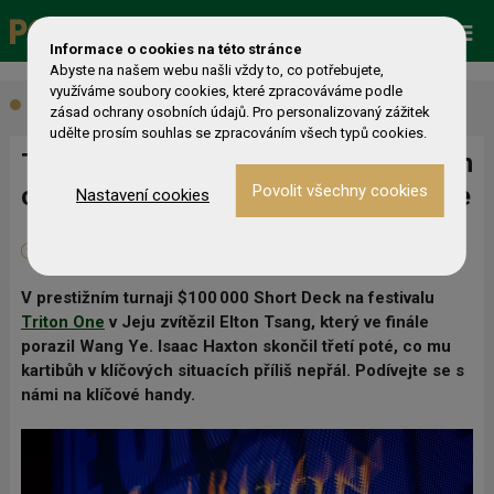
Promo
ESHOP
Live Events
Informace o cookies na této stránce
Abyste na našem webu našli vždy to, co potřebujete,
využíváme soubory cookies, které zpracováváme podle
Aktuálně
zásad ochrany osobních údajů. Pro personalizovaný zážitek
udělte prosím souhlas se zpracováním všech typů cookies.
Triton One $100K Short Deck: Haxton
opět těsně bez titulu, Tsang triumfuje
Nastavení cookies
11. 09. 2025
0
Honza Haltuf
V prestižním turnaji $100 000 Short Deck na festivalu
Triton One
v Jeju zvítězil Elton Tsang, který ve finále
porazil Wang Ye. Isaac Haxton skončil třetí poté, co mu
kartibůh v klíčových situacích příliš nepřál. Podívejte se s
námi na klíčové handy.