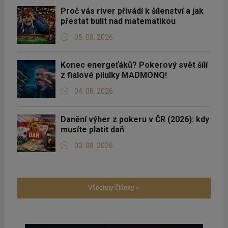
Proč vás river přivádí k šílenství a jak
přestat bulit nad matematikou
05. 08. 2026
Konec energeťáků? Pokerový svět šílí
z fialové pilulky MADMONQ!
04. 08. 2026
Danění výher z pokeru v ČR (2026): kdy
musíte platit daň
03. 08. 2026
Všechny články »