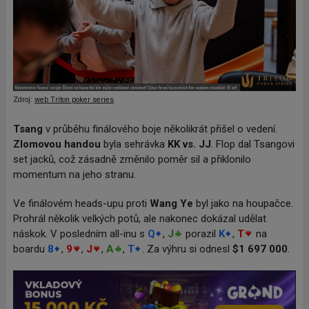
Zdroj:
web Triton poker series
Tsang
v průběhu finálového boje několikrát přišel o vedení.
Zlomovou handou
byla sehrávka
KK vs. JJ
. Flop dal Tsangovi
set jacků, což zásadně změnilo poměr sil a přiklonilo
momentum na jeho stranu.
Ve finálovém heads-upu proti
Wang Ye
byl jako na houpačce.
Prohrál několik velkých potů, ale nakonec dokázal udělat
náskok. V posledním all-inu s
Q
,
J
porazil
K
,
T
na
boardu
8
,
9
,
J
,
A
,
T
. Za výhru si odnesl
$1
697
000
.