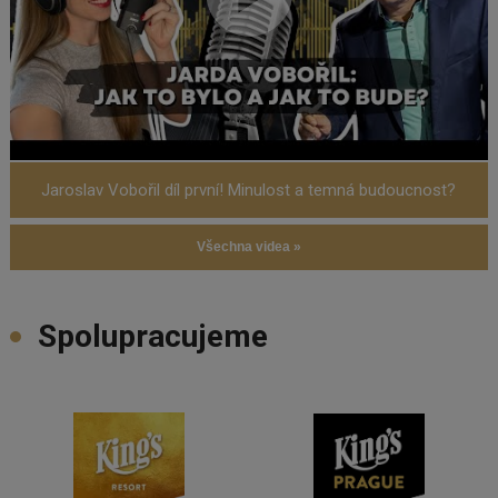
Jaroslav Vobořil díl první! Minulost a temná budoucnost?
Všechna videa »
Spolupracujeme