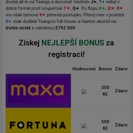
dostal all-in od Tsanga a dorovnal. Haxtnův
J
,
T
nebyl v
dobré formě proti soupeřově
T
,
Q
. Po flopu
K
,
Q
,
K
mu však turnová
9
přinesla postupku. Přísný river v podobě
K
však dodělal Tsangovi full-house a Haxton skončil na
třetím místě
s odměnou
$792
000
.
Získej
NEJLEPŠÍ BONUS
za
registraci!
Hodnocení
Bonus
Zdarma
350
Zdarma
Kč
500
Zdarma
Kč