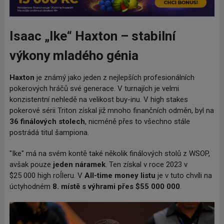
Isaac „Ike“ Haxton – stabilní
výkony mladého génia
Haxton
je známý jako jeden z nejlepších profesionálních
pokerových hráčů své generace. V turnajích je velmi
konzistentní nehledě na velikost buy-inu. V high stakes
pokerové sérii Triton získal již mnoho finančních odměn, byl na
36 finálových stolech
, nicméně přes to všechno stále
postrádá titul šampiona.
"Ike" má na svém kontě také několik finálových stolů z WSOP,
avšak pouze
jeden náramek
.
Ten získal v roce 2023 v
$25
000 high roĺleru. V
All-time money listu
je v tuto chvíli na
úctyhodném
8. místě
s výhrami přes $55
000
000
.