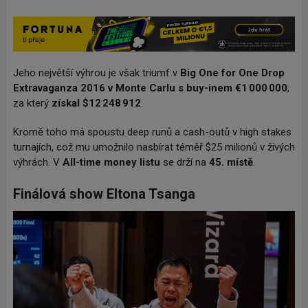
Jeho největší výhrou je však triumf v
Big One for One Drop
Extravaganza 2016 v Monte Carlu s buy-inem €1 000 000
,
za který
získal $12 248 912
.
Kromě toho má spoustu deep runů a cash-outů v high stakes
turnajích, což mu umožnilo nasbírat téměř $25 milionů v živých
výhrách. V
All-time money listu
se drží na
45. místě
.
Finálová show Eltona Tsanga