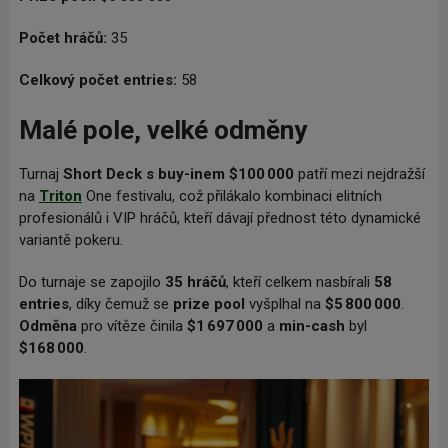
Počet hráčů:
35
Celkový počet entries:
58
Malé pole, velké odměny
Turnaj
Short Deck s buy-inem $100 000
patří mezi nejdražší
na
Triton
One festivalu, což přilákalo kombinaci elitních
profesionálů i VIP hráčů, kteří dávají přednost této dynamické
variantě pokeru.
Do turnaje se zapojilo
35 hráčů
, kteří celkem nasbírali
58
entries
, díky čemuž se
prize pool
vyšplhal na
$5 800 000
.
Odměna
pro vítěze činila
$1 697 000
a
min-cash
byl
$168 000
.