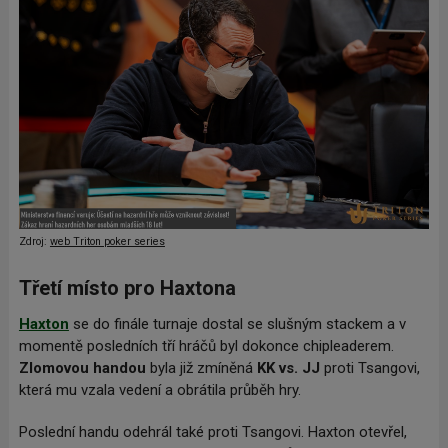
Zdroj:
web Triton poker series
Třetí místo pro Haxtona
Haxton
se do finále turnaje dostal se slušným stackem a v
momentě posledních tří hráčů byl dokonce chipleaderem.
Zlomovou handou
byla již zmíněná
KK vs. JJ
proti Tsangovi,
která mu vzala vedení a obrátila průběh hry.
Poslední handu odehrál také proti Tsangovi. Haxton otevřel,