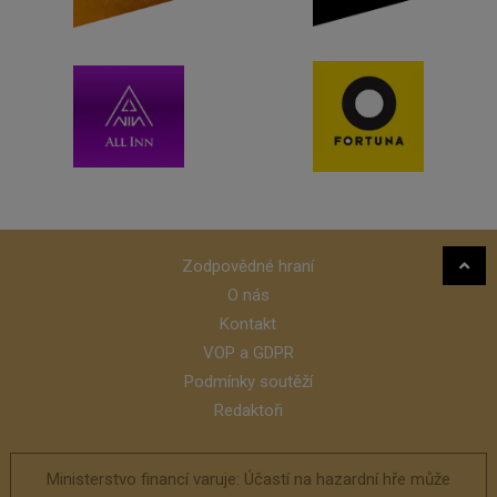
Zodpovědné hraní
O nás
Kontakt
VOP a GDPR
Podmínky soutěží
Redaktoři
Ministerstvo financí varuje: Účastí na hazardní hře může