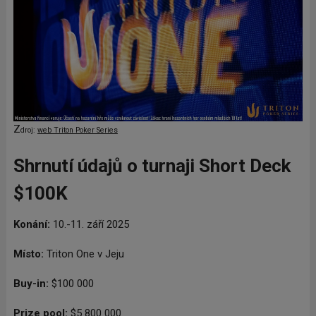
Z
droj:
web Triton Poker Series
Shrnutí údajů o turnaji Short Deck
$100K
Konání:
10.-11. září 2025
Místo:
Triton One v Jeju
Buy-in:
$100
000
Prize pool:
$5
800
000