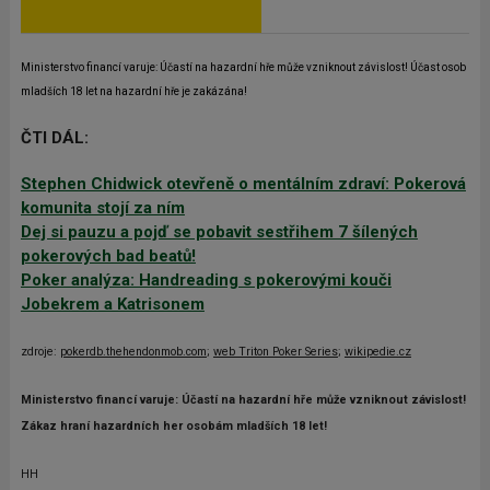
Ministerstvo financí varuje: Účastí na hazardní hře může vzniknout závislost! Účast osob
mladších 18 let na hazardní hře je zakázána!
ČTI DÁL:
Stephen Chidwick otevřeně o mentálním zdraví: Pokerová
komunita stojí za ním
Dej si pauzu a pojď se pobavit sestřihem 7 šílených
pokerových bad beatů!
Poker analýza: Handreading s pokerovými kouči
Jobekrem a Katrisonem
zdroje:
pokerdb.thehendonmob.com
;
web Triton Poker Series
;
wikipedie.cz
Ministerstvo financí varuje: Účastí na hazardní hře může vzniknout závislost!
Zákaz hraní hazardních her osobám mladších 18 let!
HH