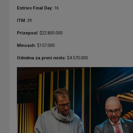
Entries Final Day
: 16
ITM
: 39
Prizepool
: $22.800.000
Mincash:
$157.000
Odměna za první místo:
$4.570.000