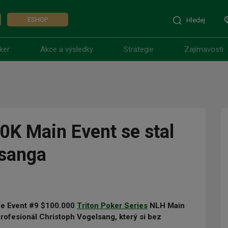
ESHOP
Hledej
ker
Akce a výsledky
Strategie
Zajímavosti
0K Main Event se stal
lsanga
aje Event #9 $100.000
Triton Poker Series
NLH Main
rofesionál Christoph Vogelsang, který si bez