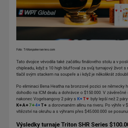
Foto:
Trtitonpokerseries.com
Tato dvojice vévodila také začátku finálového stolu a v po
chipleadu, když s 10 high bluffoval za svůj turnajový život
tlačil svým stackem na soupeře a i když je několikrát zdoublil
Po eliminaci Bena Heatha na bronzové pozici se německy h
dohodlo na ICM dealu a dohrávce o $150.000. V závěrečné s
nakonec Vogelsangovy 2 páry s
K
T
byly lepší než 2 pár
K
A
7
4
T
a dorovnaném allinu na riveru. Po výhře v 
vítězství na okruhu a s výhrami přes $45.000.000 se posunu
Výsledky turnaje
Triton SHR Series $100.