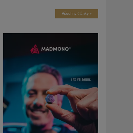
Všechny články »