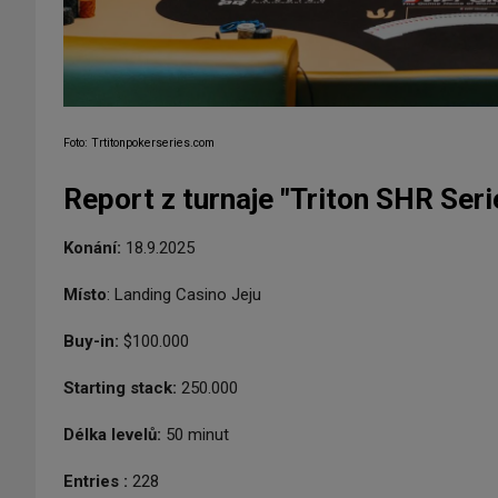
Foto:
Trtitonpokerseries.com
Report z turnaje "
Triton SHR Seri
Konání:
18.9.2025
Místo
:
Landing Casino Jeju
Buy-in:
$100.000
Starting stack:
250.000
Délka levelů:
50 minut
Entries :
228