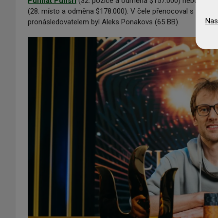
Punnat Punsri
(32. pozice a odměna $157.000) nebo
jedn
(28. místo a odměna $178.000). V čele přenocoval s 79 vel
Nas
pronásledovatelem byl Aleks Ponakovs (65 BB).