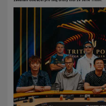
zaváhání dokráčel pro svůj druhý titul ze série Triton.