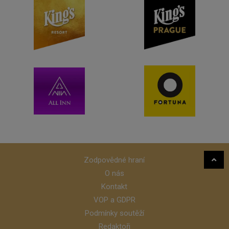
Zodpovědné hraní
O nás
Kontakt
VOP a GDPR
Podmínky soutěží
Redaktoři