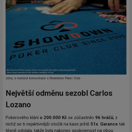
zdroj: e-mailová komunikace s Showdown Poker Club
Největší odměnu sezobl Carlos
Lozano
Pokerového klání
o 200.000 Kč
se zúčastnilo
96 hráčů
, z
nichž se ti nejaktivnější otočili na kase ještě
51x
.
Garance
tak
těsně odolala, takže byla nakonec spokojenost na obou