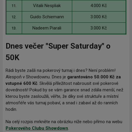
Vitalii Nespliak
4.000 Kč
11.
Guido Schiemann
3.000 Kč
12.
Nadeem Piarali
3.000 Kč
13.
Dnes večer "Super Saturday" o
50K
Rádi byste zašli na pokerový turnaj i dnes? Není problém!
Alespoň v Showdownu. Dnes je
garantováno 50.000
Kč za
vstupné 600
Kč
. Skvělá příležitost nabrousit své pokerové
dovednosti! Pokud by se vám garance snad zdála menší, než
kterou byste zasloužili, věřte, že díky své struktuře a místní
atmosféře vás turnaj pobaví, a snad i zabaví až do ranních
hodin.
Na celý rozpis mrkněte na obrázku níže nebo přímo na webu
Pokerového Clubu Showdown
.