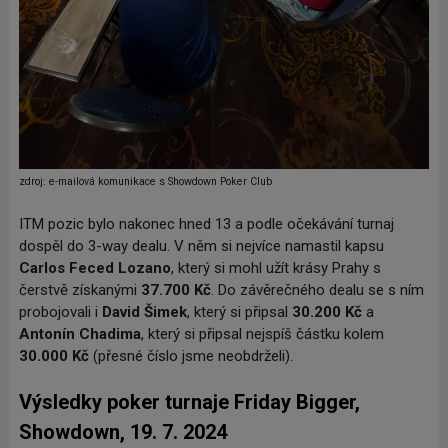
z
droj: e-mailová komunikace s Showdown Poker Club
ITM pozic bylo nakonec hned 13 a podle očekávání turnaj
dospěl do 3-way dealu. V něm si nejvíce namastil kapsu
Carlos Feced Lozano
, který si mohl užít krásy Prahy s
čerstvě získanými
37.700 Kč
. Do závěrečného dealu se s ním
probojovali i
David Šimek
, který si připsal
30.200 Kč
a
Antonín Chadima
, který si připsal nejspíš částku kolem
30.000 Kč
(přesné číslo jsme neobdrželi).
Výsledky poker turnaje Friday Bigger,
Showdown, 19. 7. 2024