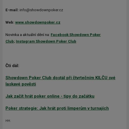
E-mail:
info@showdownpoker.cz
Web:
www.showdownpoker.cz
Novinka a aktuální dění na:
Facebook Showdown Poker
Club
;
Instagram Showdown Poker Club
Čti dál:
Showdown Poker Club dostál při čtvrtečním KILČU své
laskavé pověsti
Jak začít hrát poker online - tipy do začátku
Poker strategie: Jak hrát proti limperům v turnajích
HH.