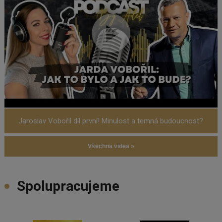
Jaroslav Vobořil díl první! Minulost a temná budoucnost?
Všechna videa »
Spolupracujeme