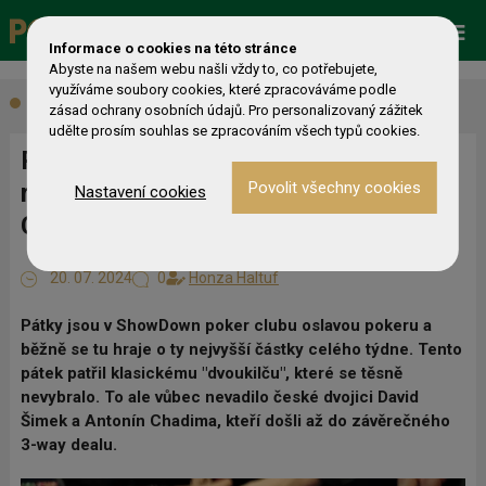
Promo
ESHOP
Live Events
Informace o cookies na této stránce
Abyste na našem webu našli vždy to, co potřebujete,
využíváme soubory cookies, které zpracováváme podle
Aktuálně
zásad ochrany osobních údajů. Pro personalizovaný zážitek
udělte prosím souhlas se zpracováním všech typů cookies.
Páteční dvoukilčo v Showdownu si
rozebrali David Šimek a Antonín
Nastavení cookies
Chadima
20. 07. 2024
0
Honza Haltuf
Pátky jsou v ShowDown poker clubu oslavou pokeru a
běžně se tu hraje o ty nejvyšší částky celého týdne. Tento
pátek patřil klasickému "dvoukilču", které se těsně
nevybralo. To ale vůbec nevadilo české dvojici David
Šimek a Antonín Chadima, kteří došli až do závěrečného
3-way dealu.