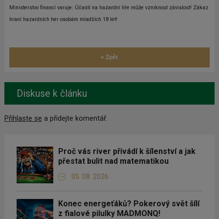
Ministerstvo financí varuje: Účastí na hazardní hře může vzniknout závislost! Zákaz
hraní hazardních her osobám mladších 18 let!
« Zpět
Diskuse k článku
Přihlaste se
a přidejte komentář.
Proč vás river přivádí k šílenství a jak
přestat bulit nad matematikou
05. 08. 2026
Konec energeťáků? Pokerový svět šílí
z fialové pilulky MADMONQ!