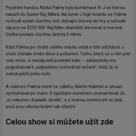
Poslední handou Nicka Palmy byla kombinace A-J se kterou
narazil do Queen Big Mikea. Na turné J high boardu se Palma
rozhodl vyslat všechny své zbývající žetony do hry a nafoukl
tak pot na $235 500. Big Mike okamžitě dorovnal a riverová
čtyřka poslala všechny žetony k němu.
Když Palma po ztrátě celého stacku vstal a tiše odcházel, u
stolu zůstala směs úlevy a pobavení. Turbo, který se s ním přel
celý večer, si neodpustil poslední úder – sarkasticky mu
pogratuloval k „nejlepšímu rozhodnutí večera“, totiž že si
zahrál ještě jedno kolo.
A zatímco Palma mizel ze záběru, Martin Kabrhel si situaci
vychutnával po svém. S typickým úsměvem poznamenal, že
„to nakonec dopadlo skvěle“, a s hranou nevinností se ptal,
proč jsou všichni kolem tak šťastní.
Celou show si můžete užít zde