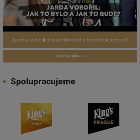
Jaroslav Vobořil díl první! Minulost a temná budoucnost?
Všechna videa »
Spolupracujeme