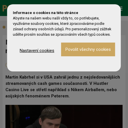
Promo
ESHOP
Live Events
Informace o cookies na této stránce
Abyste na našem webu našli vždy to, co potřebujete,
využíváme soubory cookies, které zpracováváme podle
Aktuálně
zásad ochrany osobních údajů. Pro personalizovaný zážitek
udělte prosím souhlas se zpracováním všech typů cookies.
Martin Kabrhel prohrál v HCL přes 2
miliony, ale chce hrát znovu!
Nastavení cookies
23. 10. 2025
0
Michal Ouředník
Martin Kabrhel si v USA zahrál jednu z nejsledovanějších
streamovaných cash games současnosti. V Hustler
Casino Live se střetl například s Nikem Airballem, nebo
asijských fenoménem Peterem.