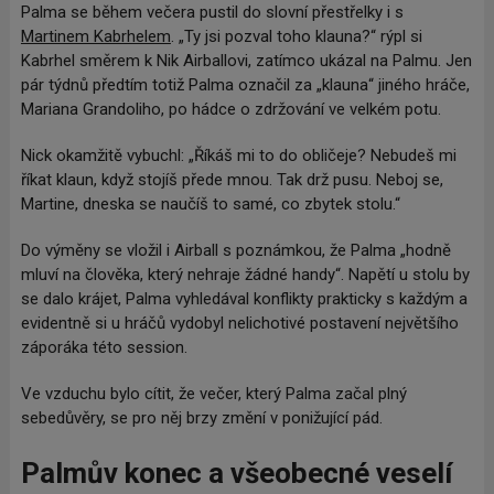
Palma se během večera pustil do slovní přestřelky i s
Martinem Kabrhelem
. „Ty jsi pozval toho klauna?“ rýpl si
Kabrhel směrem k Nik Airballovi, zatímco ukázal na Palmu. Jen
pár týdnů předtím totiž Palma označil za „klauna“ jiného hráče,
Mariana Grandoliho, po hádce o zdržování ve velkém potu.
Nick okamžitě vybuchl: „Říkáš mi to do obličeje? Nebudeš mi
říkat klaun, když stojíš přede mnou. Tak drž pusu. Neboj se,
Martine, dneska se naučíš to samé, co zbytek stolu.“
Do výměny se vložil i Airball s poznámkou, že Palma „hodně
mluví na člověka, který nehraje žádné handy“. Napětí u stolu by
se dalo krájet, Palma vyhledával konflikty prakticky s každým a
evidentně si u hráčů vydobyl nelichotivé postavení největšího
záporáka této session.
Ve vzduchu bylo cítit, že večer, který Palma začal plný
sebedůvěry, se pro něj brzy změní v ponižující pád.
Palmův konec a všeobecné veselí