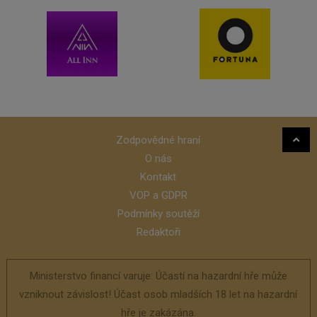
Zodpovědné hraní
O nás
Kontakt
VOP a GDPR
Podmínky soutěží
Redaktoři
Ministerstvo financí varuje: Účastí na hazardní hře může
vzniknout závislost! Účast osob mladších 18 let na hazardní
hře je zakázána.