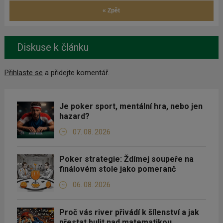
« Zpět
Diskuse k článku
Přihlaste se
a přidejte komentář.
Je poker sport, mentální hra, nebo jen
hazard?
07. 08. 2026
Poker strategie: Ždímej soupeře na
finálovém stole jako pomeranč
06. 08. 2026
Proč vás river přivádí k šílenství a jak
přestat bulit nad matematikou