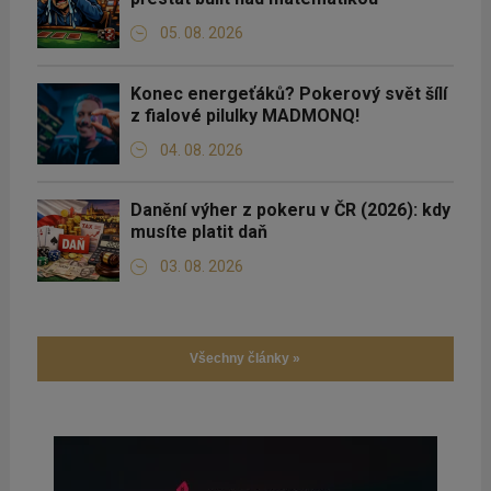
05. 08. 2026
Konec energeťáků? Pokerový svět šílí
z fialové pilulky MADMONQ!
04. 08. 2026
Danění výher z pokeru v ČR (2026): kdy
musíte platit daň
03. 08. 2026
Všechny články »