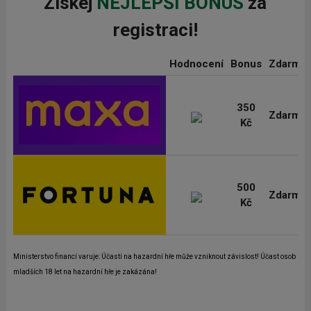
Získej
NEJLEPŠÍ BONUS
za
registraci!
Hodnocení
Bonus
Zdarma
350
Zdarma
Kč
500
Zdarma
Kč
Ministerstvo financí varuje: Účastí na hazardní hře může vzniknout závislost! Účast osob
mladších 18 let na hazardní hře je zakázána!