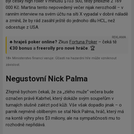
byl český high roller v mínusu $103 500, tedy přibližně 2 169
000 Kč. Martina tento nepovedený večer nijak nerozhodil – v
ranním interview na svém účtu na síti X vypadal v dobré náladě
a zmínil, že by rád zasáhl ještě do jednoho dílu HCL, než
odcestuje z USA.
REKLAMA
♣️
hraješ poker online?
Zkus
Fortuna Poker
– čeká tě
€30 bonus
a
freerolly pro nové hráče
. 🏆
18+ Ministerstvo financí varuje: Účastí na hazardní hře může vzniknout
závislost.
Negustovní Nick Palma
Zřejmě bychom čekali, že za „zlého muže“ večera bude
označen právě Kabrhel, který dokáže svým soupeřům v
turnajích slušně zalézt pod kůži. Vše však dopadlo jinak – o
parník nejméně oblíbeným se stal Nick Palma, hráč, který má
na kontě výhry přes $3 miliony, ale na sympatičnosti mu to
rozhodně nepřidává.