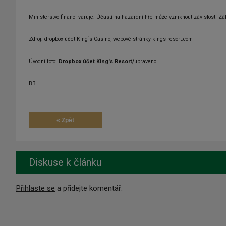
Ministerstvo financí varuje: Účastí na hazardní hře může vzniknout závislost! Z
Zdroj: dropbox účet King´s Casino, webové stránky kings-resort.com
Úvodní foto:
Dropbox účet King's Resort/
upraveno
BB
« Zpět
Diskuse k článku
Přihlaste se
a přidejte komentář.