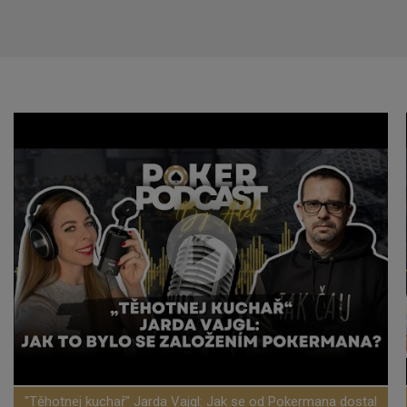
"Těhotnej kuchař" Jarda Vajgl: Jak se od Pokermana dostal