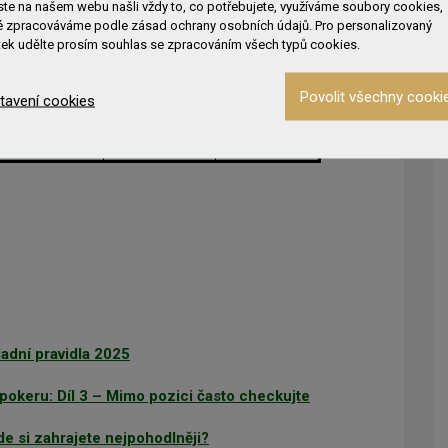
€277
-
te na našem webu našli vždy to, co potřebujete, využíváme soubory cookies,
é zpracováváme podle zásad ochrany osobních údajů. Pro personalizovaný
€218
-
tek udělte prosím souhlas se zpracováním všech typů cookies.
€171
-
€130
-
tavení cookies
€114
-
€114
-
ladní pravidla 2025
 pokeru: Díl 3 – Mimo pozici často checkujte
de si zahrajete nejpohodlněji?