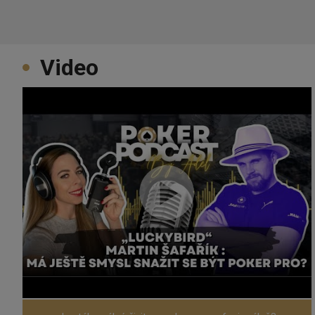
Video