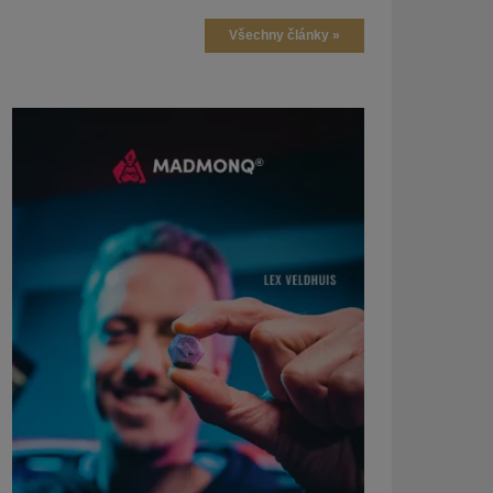
Všechny články »