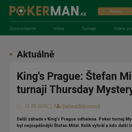
Promo
Zpravodajství
Videa
Turnaje
Online po
Aktuálně
King's Prague: Štefan Mi
turnaji Thursday Myster
12. 09. 2025
0
Barbora Bláhovcová
Další záhada v King's Prague odhalena. Poker turnaj 
byl nejúspěšnější Štefan Mital. Kolik vyhrál a kdo další