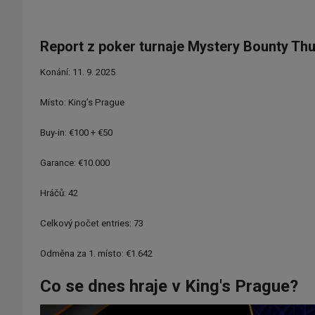
Report z poker turnaje Mystery Bounty Th
Konání: 11. 9. 2025
Místo: King’s Prague
Buy-in: €100 + €50
Garance: €10.000
Hráčů: 42
Celkový počet entries: 73
Odměna za 1. místo: €1.642
Co se dnes hraje v King's Prague?