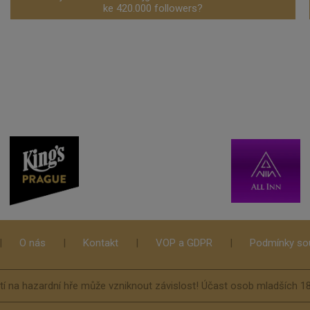
ke 420.000 followers?
|
O nás
|
Kontakt
|
VOP a GDPR
|
Podmínky sou
stí na hazardní hře může vzniknout závislost! Účast osob mladších 18