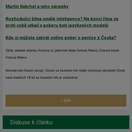
Martin Kabrhel a jeho náramky
Rozhodující bitva umělé inteligence? Na konci října se
proti sobě utkají v pokeru boti jazykových modelů
Kde si můžete zahrát online poker o peníze z Česka?
Zdroj: webové stránky iFortuna.cz, pokerové lobby Fortuna Pokeru, Discord kanál
Fortuna Pokeru
Ministerstvo financí varuje: Účastí na hazardní hře může vzniknout závislost! Účast
osob mladších 18 let na hazardní hře je zakázána!
« Zpět
Diskuse k článku