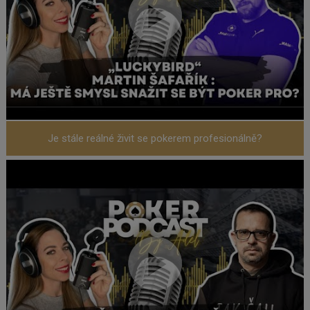
Je stále reálné živit se pokerem profesionálně?