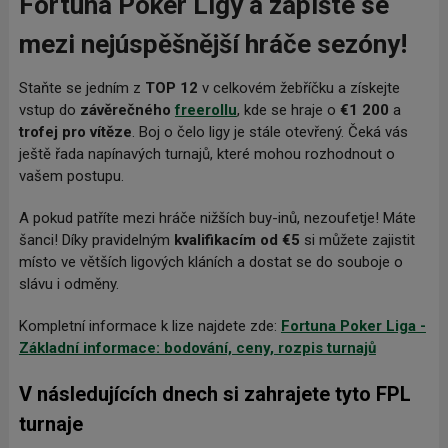
Fortuna Poker Ligy a zapište se
mezi nejúspěšnější hráče sezóny!
Staňte se jedním z
TOP 12
v celkovém žebříčku a získejte
vstup do
závěrečného
freerollu
, kde se hraje o
€1
200
a
trofej pro vítěze
. Boj o čelo ligy je stále otevřený. Čeká vás
ještě řada napínavých turnajů, které mohou rozhodnout o
vašem postupu.
A pokud patříte mezi hráče nižších buy-inů, nezoufetje! Máte
šanci! Díky pravidelným
kvalifikacím od €5
si můžete zajistit
místo ve větších ligových kláních a dostat se do souboje o
slávu i odměny.
Kompletní informace k lize najdete zde:
Fortuna Poker Liga -
Základní informace: bodování, ceny, rozpis turnajů
V následujících dnech si zahrajete tyto FPL
turnaje