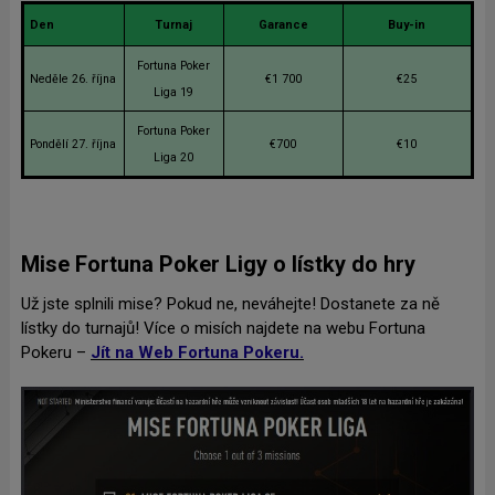
Den
Turnaj
Garance
Buy-in
Fortuna Poker
Neděle 26. října
€1 700
€25
Liga 19
Fortuna Poker
Pondělí 27. října
€700
€10
Liga 20
Mise Fortuna Poker Ligy o lístky do hry
Už jste splnili mise? Pokud ne, neváhejte! Dostanete za ně
lístky do turnajů! Více o misích najdete na webu Fortuna
Pokeru –
Jít na Web Fortuna Pokeru.