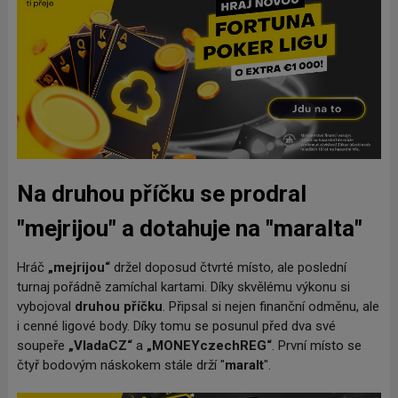
Na druhou příčku se prodral
"mejrijou" a dotahuje na "maralta"
Hráč
„mejrijou“
držel doposud čtvrté místo, ale poslední
turnaj pořádně zamíchal kartami. Díky skvělému výkonu si
vybojoval
druhou příčku
. Připsal si nejen finanční odměnu, ale
i cenné ligové body. Díky tomu se posunul před dva své
soupeře
„VladaCZ“
a
„MONEYczechREG“
. První místo se
čtyř bodovým náskokem stále drží "
maralt
".