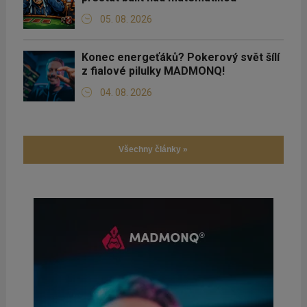
05. 08. 2026
Konec energeťáků? Pokerový svět šílí
z fialové pilulky MADMONQ!
04. 08. 2026
Všechny články »