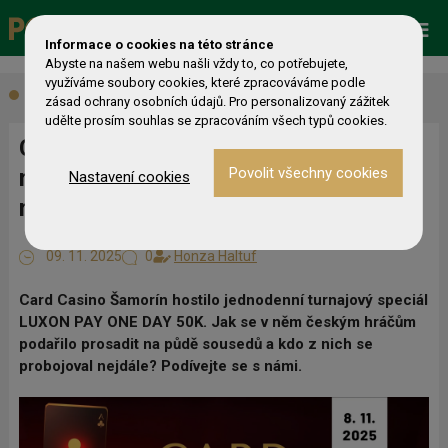
Promo
ESHOP
Live Events
Informace o cookies na této stránce
Abyste na našem webu našli vždy to, co potřebujete,
využíváme soubory cookies, které zpracováváme podle
Aktuálně
zásad ochrany osobních údajů. Pro personalizovaný zážitek
udělte prosím souhlas se zpracováním všech typů cookies.
Casino Šamorín: Čeští hráči bojovali
na turnaji LUXON PAY ONE DAY 50K,
Nastavení cookies
nejlépe se dařilo Tomáši Sochorovi
09. 11. 2025
0
Honza Haltuf
Card Casino Šamorín hostilo jednodenní turnajový speciál
LUXON PAY ONE DAY 50K. Jak se v něm českým hráčům
podařilo prosadit na půdě sousedů a kdo z nich se
probojoval nejdále? Podívejte se s námi.