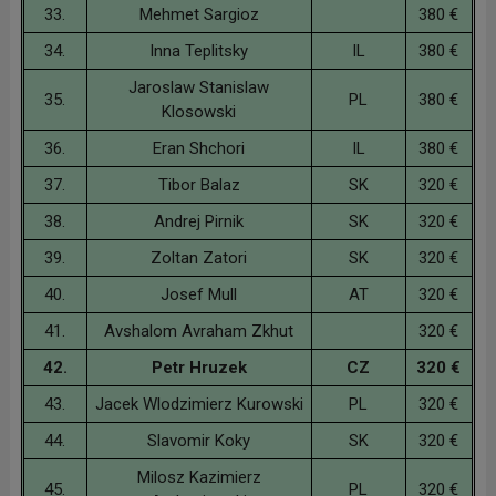
33.
Mehmet Sargioz
380 €
34.
Inna Teplitsky
IL
380 €
Jaroslaw Stanislaw
35.
PL
380 €
Klosowski
36.
Eran Shchori
IL
380 €
37.
Tibor Balaz
SK
320 €
38.
Andrej Pirnik
SK
320 €
39.
Zoltan Zatori
SK
320 €
40.
Josef Mull
AT
320 €
41.
Avshalom Avraham Zkhut
320 €
42.
Petr Hruzek
CZ
320 €
43.
Jacek Wlodzimierz Kurowski
PL
320 €
44.
Slavomir Koky
SK
320 €
Milosz Kazimierz
45.
PL
320 €