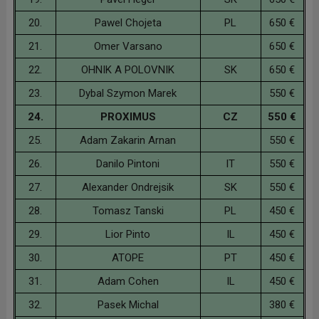
20.
Pawel Chojeta
PL
650 €
21.
Omer Varsano
650 €
22.
OHNIK A POLOVNIK
SK
650 €
23.
Dybal Szymon Marek
550 €
24.
PROXIMUS
CZ
550 €
25.
Adam Zakarin Arnan
550 €
26.
Danilo Pintoni
IT
550 €
27.
Alexander Ondrejsik
SK
550 €
28.
Tomasz Tanski
PL
450 €
29.
Lior Pinto
IL
450 €
30.
ATOPE
PT
450 €
31.
Adam Cohen
IL
450 €
32.
Pasek Michal
380 €