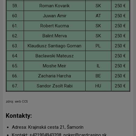
59.
Roman Kovarik
SK
250 €
60.
Juwan Amir
AT
250 €
61.
Robert Kucma
SK
250 €
62.
Balint Merva
SK
250 €
63.
Klaudiusz Santiago Goman
PL
250 €
64.
Baclawski Mateusz
250 €
65.
Moshe Meir
IL
250 €
66.
Zacharia Harcha
BE
250 €
67.
Sandor Zsolt Rabi
HU
250 €
zdroj: web CCS
Kontakty:
Adresa: Krajinská cesta 21, Šamorín
Kontakt: +421904943208, poker@cardcasino.sk