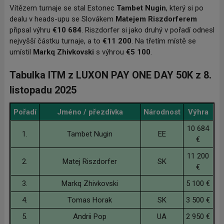
Vítězem turnaje se stal Estonec
Tambet Nugin
, který si po
dealu v heads-upu se Slovákem
Matejem Riszdorferem
připsal výhru
€10
684
. Riszdorfer si jako druhý v pořadí odnesl
nejvyšší částku turnaje, a to
€
11
200
. Na třetím místě se
umístil
Markq Zhivkovski
s výhrou
€5
100
.
Tabulka ITM z LUXON PAY ONE DAY 50K z 8.
listopadu 2025
Pořadí
Jméno / přezdívka
Národnost
Výhra
10 684
1.
Tambet Nugin
EE
€
11 200
2.
Matej Riszdorfer
SK
€
3.
Markq Zhivkovski
5 100 €
4.
Tomas Horak
SK
3 500 €
5.
Andrii Pop
UA
2 950 €