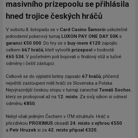
masivního prizepoolu se přihlásila
hned trojice českých hráčů
V sobotu 8. listopadu se v
Card Casino Šamorín
uskutečnil
jednodenní pokerový turnaj
LUXON PAY ONE DAY 50K
s
garancí €50
000
. Do hry se s
buy-inem €120
zapojilo
celkem
667
hráčů
, kteří vytvořili
prizepool
v hodnotě
€65
534
. V početném poli bojovali o finálový stůl a tučné
odměny i čeští zástupci.
Celkově se do výplatní listiny zapsalo
67 hráčů
, přičemž
největší zastoupení měli hráči ze Slovenska a Polska.
Nejvýraznější českou stopu v turnaji zanechal
Tomáš Sochor
,
který se probojoval až na
12. místo
. Za svůj výkon si odnesl
odměnu
€850
.
Nebyl však jediným Čechem v ITM struktuře.
Hráč s
přezdívkou
PROXIMUS
obsadil
24. místo s výhrou €550
a
Petr Hruzek
si za
42. místo připsal €320.