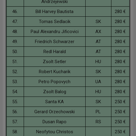
Andrzejewski
46.
Bill Harvey Bautista
280 €
47.
Tomas Sedlacik
SK
280 €
48.
Paul Alexandru Jificovici
AX
280 €
49.
Friedrich Schwarzer
AT
280 €
50.
Redl Harald
AT
280 €
51.
Zsolt Setler
HU
280 €
52.
Robert Kucharik
SK
280 €
53.
Petro Popovych
UA
280 €
54.
Zsolt Balog
HU
280 €
55.
Santa KA
SK
250 €
56.
Gerard Orzechowski
PL
250 €
57.
Dusan Rapo
RS
250 €
58.
Neofytou Christos
250 €