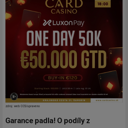
zdroj: web CCS/upraveno
Garance padla! O podíly z