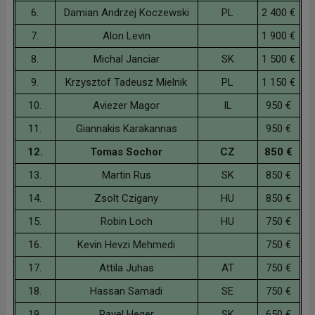
6.
Damian Andrzej Koczewski
PL
2 400 €
7.
Alon Levin
1 900 €
8.
Michal Janciar
SK
1 500 €
9.
Krzysztof Tadeusz Mielnik
PL
1 150 €
10.
Aviezer Magor
IL
950 €
11.
Giannakis Karakannas
950 €
12.
Tomas Sochor
CZ
850 €
13.
Martin Rus
SK
850 €
14.
Zsolt Czigany
HU
850 €
15.
Robin Loch
HU
750 €
16.
Kevin Hevzi Mehmedi
750 €
17.
Attila Juhas
AT
750 €
18.
Hassan Samadi
SE
750 €
19.
Pavel Heger
SK
650 €