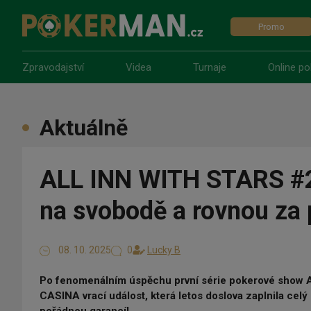
Promo
Zpravodajství
Videa
Turnaje
Online po
Aktuálně
ALL INN WITH STARS #2
na svobodě a rovnou za
08. 10. 2025
0
Lucky B
Po fenomenálním úspěchu první série pokerové show
CASINA vrací událost, která letos doslova zaplnila celý k