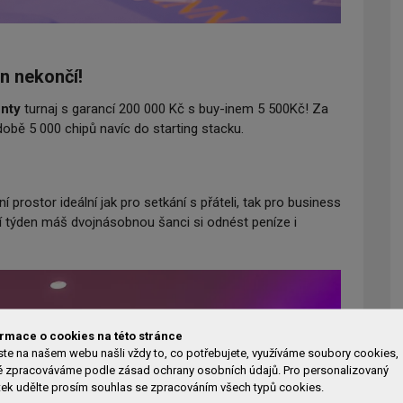
n nekončí!
nty
turnaj s garancí 200 000 Kč s buy-inem 5 500Kč! Za
obě 5 000 chipů navíc do starting stacku.
prostor ideální jak pro setkání s přáteli, tak pro business
íští týden máš dvojnásobnou šanci si odnést peníze i
ormace o cookies na této stránce
te na našem webu našli vždy to, co potřebujete, využíváme soubory cookies,
é zpracováváme podle zásad ochrany osobních údajů. Pro personalizovaný
tek udělte prosím souhlas se zpracováním všech typů cookies.