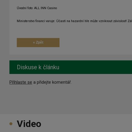
Úvodní foto: ALL INN Casino
Ministerstvo financí varuje: Účastí na hazardní hře může vzniknout závislost! Z
« Zpět
Diskuse k článku
Přihlaste se
a přidejte komentář.
Video