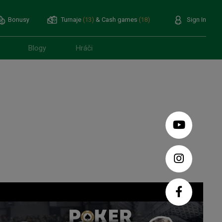
Bonusy
Turnaje
(13)
& Cash games
(18)
Sign In
0 €
Blogy
Hráči
0 €
 Kč
0 €
0 €