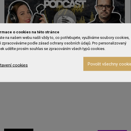
sino - Excalibur City
5
80 €
25 00
sh Poker Masters Mystery Bounty - Day 1G Turbo
’s Casino Rozvadov
 11:00
120+45 €
300 00
ormace o cookies na této stránce
te na našem webu našli vždy to, co potřebujete, využíváme soubory cookies,
é zpracováváme podle zásad ochrany osobních údajů. Pro personalizovaný
's Prague 1 Million Crown Series - Day 1G TURBO
's Prague Hilton
tek udělte prosím souhlas se zpracováním všech typů cookies.
 11:00
80 €
40 00
tavení cookies
ay Deal
"Těhotnej kuchař" Jarda Vajgl: Jak se od Pokermana dostal
d Casino Aš
ke 420.000 followers?
 14:00
53+7 €
4 00
sh Poker Masters Mystery Bounty - Day 1 Flip and Go...
’s Casino Rozvadov
 14:00
120+45 €
300 00
sino Summer CUP Final
sino - Excalibur City
 14:00
80 €
25 00