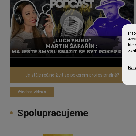
Pala
22:5
Poli
King
9.8.
Inf
Abys
kter
King
King
záži
9.8.
Nas
Sund
Je stále reálné živit se pokerem profesionálně?
Gran
9.8.
Všechna videa »
Poli
King
9.8.
Spolupracujeme
Pala
Pala
9.8.